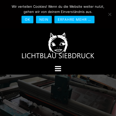
Springe
Wir verteilen Cookies! Wenn du die Website weiter nutzt,
0170-4800361
drucken@lichtblau-
zum
gehen wir von deinem Einverständnis aus.
siebdruck.de
Schwedlerstraße 1 - 5 60314
Inhalt
Frankfurt
OK
NEIN
ERFAHRE MEHR …