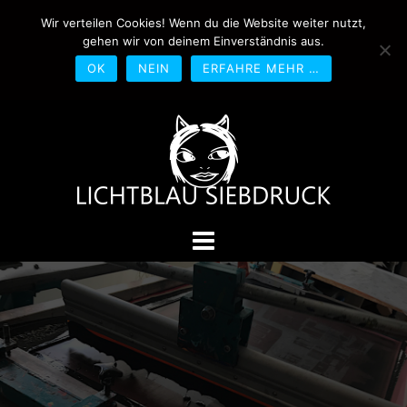
Springe
Wir verteilen Cookies! Wenn du die Website weiter nutzt,
0170-4800361
drucken@lichtblau-
zum
gehen wir von deinem Einverständnis aus.
siebdruck.de
Schwedlerstraße 1 - 5 60314
Inhalt
Frankfurt
OK
NEIN
ERFAHRE MEHR …