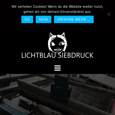
Springe
Wir verteilen Cookies! Wenn du die Website weiter nutzt,
0170-4800361
drucken@lichtblau-
zum
gehen wir von deinem Einverständnis aus.
siebdruck.de
Schwedlerstraße 1 - 5 60314
Inhalt
Frankfurt
OK
NEIN
ERFAHRE MEHR …