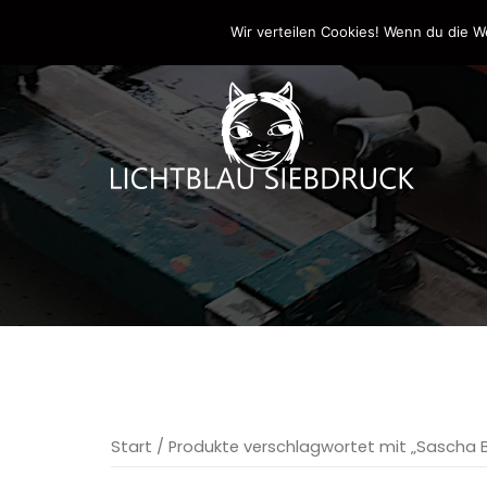
Springe
0170-4800361
drucken@lichtblau-siebdr
Wir verteilen Cookies! Wenn du die W
zum
Inhalt
Start
/ Produkte verschlagwortet mit „Sascha 