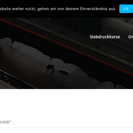
uck.de
Schwedlerstraße 1 - 5 60314 Frankfurt
ebsite weiter nutzt, gehen wir von deinem Einverständnis aus.
OK
Siebdruckkurse
On
Boldt“