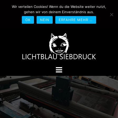
Springe
Wir verteilen Cookies! Wenn du die Website weiter nutzt,
0170-4800361
drucken@lichtblau-
zum
gehen wir von deinem Einverständnis aus.
siebdruck.de
Schwedlerstraße 1 - 5 60314
Inhalt
Frankfurt
OK
NEIN
ERFAHRE MEHR …