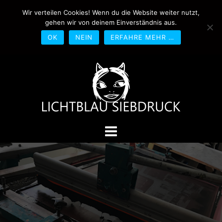
Springe
Wir verteilen Cookies! Wenn du die Website weiter nutzt,
0170-4800361
drucken@lichtblau-
zum
gehen wir von deinem Einverständnis aus.
siebdruck.de
Schwedlerstraße 1 - 5 60314
Inhalt
Frankfurt
OK
NEIN
ERFAHRE MEHR …