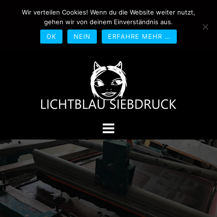
Springe
Wir verteilen Cookies! Wenn du die Website weiter nutzt,
0170-4800361
drucken@lichtblau-
zum
gehen wir von deinem Einverständnis aus.
siebdruck.de
Schwedlerstraße 1 - 5 60314
Inhalt
Frankfurt
OK
NEIN
ERFAHRE MEHR …