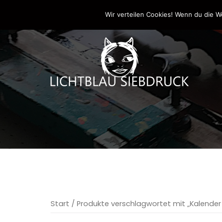
Springe
0170-4800361
drucken@lichtblau-siebdr
Wir verteilen Cookies! Wenn du die W
zum
Inhalt
Start
/ Produkte verschlagwortet mit „Kalender