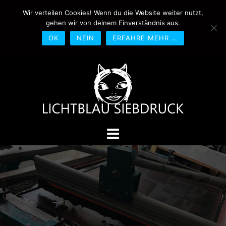
Springe
Wir verteilen Cookies! Wenn du die Website weiter nutzt,
0170-4800361
drucken@lichtblau-
zum
gehen wir von deinem Einverständnis aus.
siebdruck.de
Schwedlerstraße 1 - 5 60314
Inhalt
Frankfurt
OK
NEIN
ERFAHRE MEHR …