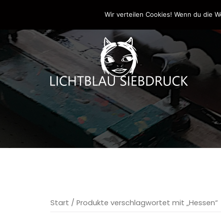
Springe
0170-4800361
drucken@lichtblau-siebdr
Wir verteilen Cookies! Wenn du die W
zum
Inhalt
Start
/ Produkte verschlagwortet mit „Hessen“