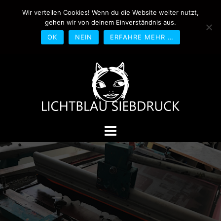
Springe
Wir verteilen Cookies! Wenn du die Website weiter nutzt,
0170-4800361
drucken@lichtblau-
zum
gehen wir von deinem Einverständnis aus.
siebdruck.de
Schwedlerstraße 1 - 5 60314
Inhalt
Frankfurt
OK
NEIN
ERFAHRE MEHR …