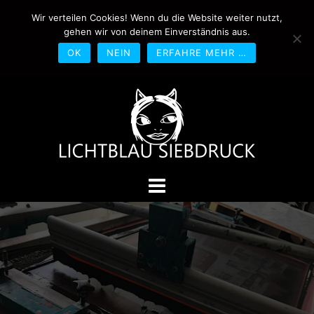
Springe
Wir verteilen Cookies! Wenn du die Website weiter nutzt,
0170-4800361
drucken@lichtblau-
zum
gehen wir von deinem Einverständnis aus.
siebdruck.de
Schwedlerstraße 1 - 5 60314
Inhalt
Frankfurt
OK
NEIN
ERFAHRE MEHR …