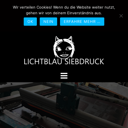
Springe
Wir verteilen Cookies! Wenn du die Website weiter nutzt,
0170-4800361
drucken@lichtblau-
zum
gehen wir von deinem Einverständnis aus.
siebdruck.de
Schwedlerstraße 1 - 5 60314
Inhalt
Frankfurt
OK
NEIN
ERFAHRE MEHR …