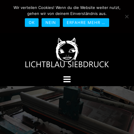
Springe
Wir verteilen Cookies! Wenn du die Website weiter nutzt,
0170-4800361
drucken@lichtblau-
zum
gehen wir von deinem Einverständnis aus.
siebdruck.de
Schwedlerstraße 1 - 5 60314
Inhalt
Frankfurt
OK
NEIN
ERFAHRE MEHR …