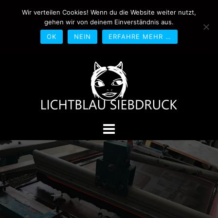
Springe
Wir verteilen Cookies! Wenn du die Website weiter nutzt,
0170-4800361
drucken@lichtblau-
zum
gehen wir von deinem Einverständnis aus.
siebdruck.de
Schwedlerstraße 1 - 5 60314
Inhalt
Frankfurt
OK
NEIN
ERFAHRE MEHR …