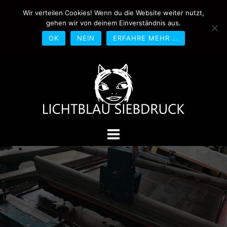
Springe
Wir verteilen Cookies! Wenn du die Website weiter nutzt,
0170-4800361
drucken@lichtblau-
zum
gehen wir von deinem Einverständnis aus.
siebdruck.de
Schwedlerstraße 1 - 5 60314
Inhalt
Frankfurt
OK
NEIN
ERFAHRE MEHR …