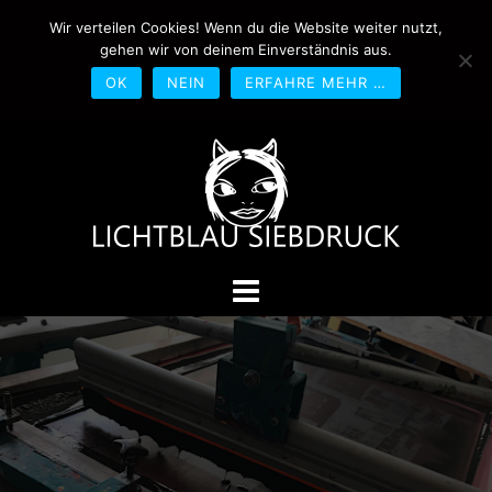
Springe
Wir verteilen Cookies! Wenn du die Website weiter nutzt,
0170-4800361
drucken@lichtblau-
zum
gehen wir von deinem Einverständnis aus.
siebdruck.de
Schwedlerstraße 1 - 5 60314
Inhalt
Frankfurt
OK
NEIN
ERFAHRE MEHR …