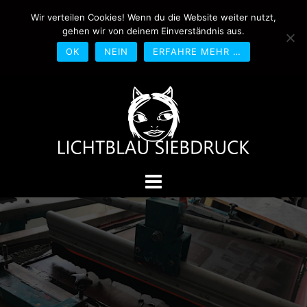
Springe
Wir verteilen Cookies! Wenn du die Website weiter nutzt,
0170-4800361
drucken@lichtblau-
zum
gehen wir von deinem Einverständnis aus.
siebdruck.de
Schwedlerstraße 1 - 5 60314
Inhalt
Frankfurt
OK
NEIN
ERFAHRE MEHR …