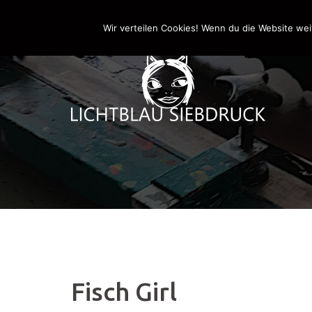
Springe
0170-4800361
drucken@lichtblau-siebdr
zum
Wir verteilen Cookies! Wenn du die Website wei
Inhalt
Fisch Girl