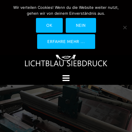
Springe
Wir verteilen Cookies! Wenn du die Website weiter nutzt,
0170-4800361
drucken@lichtblau-
zum
gehen wir von deinem Einverständnis aus.
siebdruck.de
Schwedlerstraße 1 - 5 60314
Inhalt
Frankfurt
OK
NEIN
ERFAHRE MEHR …