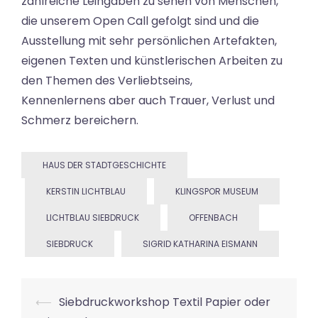
zahlreiche Leihgaben zu sehen von Menschen,
die unserem Open Call gefolgt sind und die
Ausstellung mit sehr persönlichen Artefakten,
eigenen Texten und künstlerischen Arbeiten zu
den Themen des Verliebtseins,
Kennenlernens aber auch Trauer, Verlust und
Schmerz bereichern.
HAUS DER STADTGESCHICHTE
KERSTIN LICHTBLAU
KLINGSPOR MUSEUM
LICHTBLAU SIEBDRUCK
OFFENBACH
SIEBDRUCK
SIGRID KATHARINA EISMANN
Beitrags-
⟵
Siebdruckworkshop Textil Papier oder
Navigation