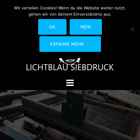
Springe
Wir verteilen Cookies! Wenn du die Website weiter nutzt,
0170-4800361
drucken@lichtblau-
zum
gehen wir von deinem Einverständnis aus.
siebdruck.de
Schwedlerstraße 1 - 5 60314
Inhalt
Frankfurt
OK
NEIN
ERFAHRE MEHR …