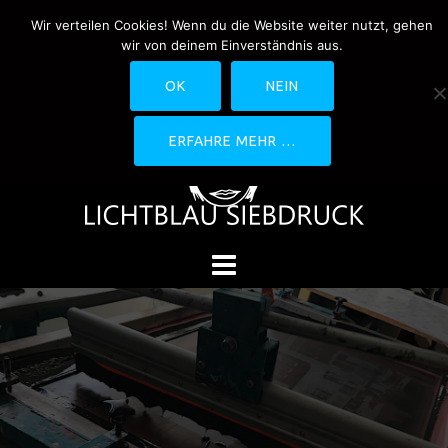
Springe
Wir verteilen Cookies! Wenn du die Website weiter nutzt, gehen
0170-4800361
drucken@lichtblau-
zum
wir von deinem Einverständnis aus.
siebdruck.de
Schwedlerstraße 1 - 5 60314
Inhalt
Frankfurt
OK
NEIN
ERFAHRE MEHR …