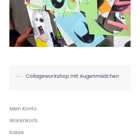
Beitrags-
⟵
Collageworkshop mit Augenmädchen
Navigation
Mein Konto
Warenkorb
Kasse